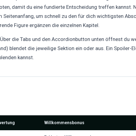
n, damit du eine fundierte Entscheidung treffen kannst. N
 Seitenanfang, um schnell zu den für dich wichtigsten Absch
rende Figure ergänzen die einzelnen Kapitel.
Über die Tabs und den Accordionbutton unten öffnest du weit
d) blendet die jeweilige Sektion ein oder aus. Ein Spoiler-E
nblenden kannst.
wertung
Willkommensbonus