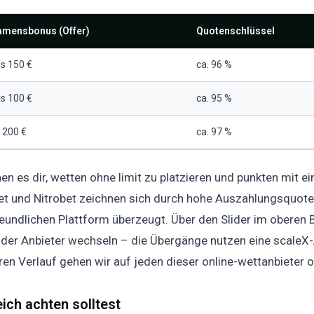
mmensbonus (Offer)
Quotenschlüssel
is 150 €
ca. 96 %
is 100 €
ca. 95 %
 200 €
ca. 97 %
hen es dir, wetten ohne limit zu platzieren und punkten mit e
t und Nitrobet zeichnen sich durch hohe Auszahlungsquoten
eundlichen Plattform überzeugt. Über den Slider im oberen 
 der Anbieter wechseln – die Übergänge nutzen eine scaleX-
n Verlauf gehen wir auf jeden dieser online-wettanbieter o
ich achten solltest