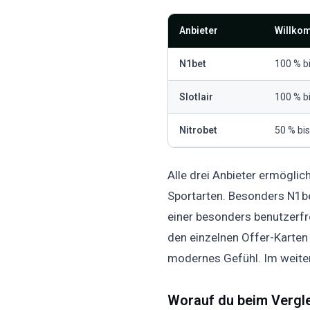
Anbieter
Willko
N1bet
100 % b
Slotlair
100 % b
Nitrobet
50 % bis
Alle drei Anbieter ermöglic
Sportarten. Besonders N1be
einer besonders benutzerfr
den einzelnen Offer-Karten
modernes Gefühl. Im weitere
Worauf du beim Vergle