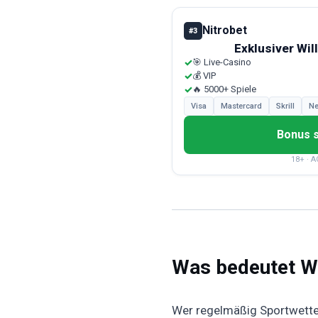
Nitrobet
#3
Exklusiver W
✓
🎯 Live-Casino
✓
💰 VIP
✓
🔥 5000+ Spiele
Visa
Mastercard
Skrill
Ne
Bonus 
18+ · A
Was bedeutet We
Wer regelmäßig Sportwetten 