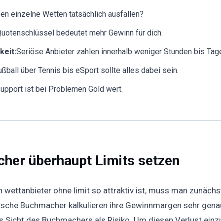
en einzelne Wetten tatsächlich ausfallen?
Quotenschlüssel bedeutet mehr Gewinn für dich.
eit:
Seriöse Anbieter zahlen innerhalb weniger Stunden bis Tag
ßball über Tennis bis eSport sollte alles dabei sein.
upport ist bei Problemen Gold wert.
er überhaupt Limits setzen
 wettanbieter ohne limit so attraktiv ist, muss man zunächs
sische Buchmacher kalkulieren ihre Gewinnmargen sehr genau.
aus Sicht des Buchmachers als Risiko. Um diesen Verlust e