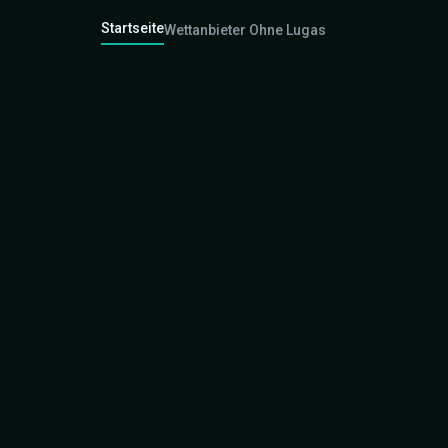
Startseite
Wettanbieter Ohne Lugas