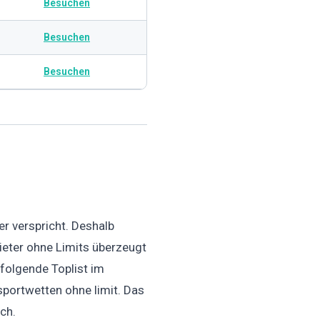
Besuchen
Besuchen
Besuchen
er verspricht. Deshalb
ieter ohne Limits überzeugt
folgende Toplist im
 sportwetten ohne limit. Das
ch.