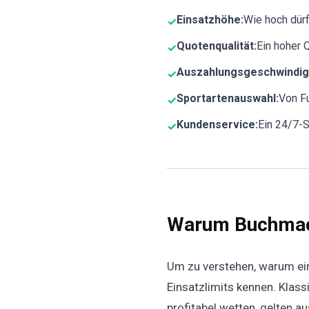
Einsatzhöhe:
Wie hoch dürf
Quotenqualität:
Ein hoher 
Auszahlungsgeschwindigk
Sportartenauswahl:
Von Fu
Kundenservice:
Ein 24/7-S
Warum Buchmach
Um zu verstehen, warum ein
Einsatzlimits kennen. Klas
profitabel wetten, gelten 