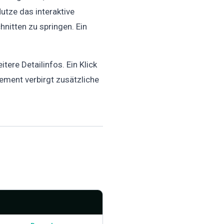
utze das interaktive
nitten zu springen. Ein
ere Detailinfos. Ein Klick
lement verbirgt zusätzliche